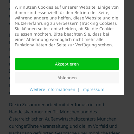
Erdteilen kaum findet. Nun geht es darum, diese auch
Wir nutzen Cookies auf unserer Website. Einige von
wahrzunehmen und kraftvoll zu nützen anstatt sich
ihnen sind essenziell für den Betrieb der Seite,
über diverse Kleinigkeiten zu beklagen“, wurde zu
während andere uns helfen, diese Website und die
einem maßgeblichen Credo der Veranstaltung.
Nutzererfahrung zu verbessern (Tracking Cookies).
Sie können selbst entscheiden, ob Sie die Cookies
zulassen möchten. Bitte beachten Sie, dass bei
DFK-Vorsitzender Markus Walzl sieht den Auftrag des
einer Ablehnung womöglich nicht mehr alle
Deutschen Freundeskreises erfüllt, die Universität
Funktionalitäten der Seite zur Verfügung stehen.
Innsbruck, die Medizinische Universität Innsbruck und
das MCI | Die Unternehmerische Hochschule® mit
renommierten Persönlichkeiten, Unternehmen und
Akzeptieren
Institutionen aus Wissenschaft, Wirtschaft und
Ablehnen
Gesellschaft zusammenzubringen, nachbarschaftlichen
Dialog und Begegnung zu fördern und die deutsch-
Weitere Informationen
|
Impressum
österreichischen Beziehungen zu pflegen.
Die in Zusammenarbeit mit der Industrie- und
Handelskammer, der TU München und des
Österreichischen Außenwirtschaftscenters München
durchgeführte Veranstaltung und die im Vorfeld und
Nachspann geführten Gespräche über mögliche Ideen