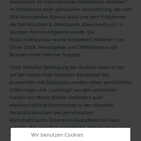
Gemeinsam im internationalen Wettbewerb bestehen“
im Mittelpunkt einer glanzvollen Veranstaltung, die vom
DFK-Vorsitzenden Markus Walzl und dem Präsidenten
der IHK München & Oberbayern, Klaus-Josef Lutz, in
launigen Worten eingeleitet wurde. Die
Podiumsdiskussion wurde kompetent moderiert von
Oliver Stock, Herausgeber und Chefredakteur von
Business Punk (Weimer Gruppe).
Unter lebhafter Beteiligung der illustren Gäste im bis
auf den letzten Platz besetzten Börsensaal des
prunkvollen IHK Stadtpalais wurden neben persönlichen
Erfahrungen und „Learnings“ aus dem politischen
Fundus von Martin Kocher besonders auch
wissenschaftliche Erkenntnisse zu den aktuellen
Herausforderungen des gemeinsamen
Wirtschaftsraums Österreich-Deutschland in Fokus
gestellt. „Wir genießen persönliche, demokratische und
Wir benutzen Cookies
wirtschaftliche Freiheiten in Europa, die man in anderen