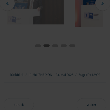
Rückblick
PUBLISHED ON
23. Mai 2025
Zugriffe: 12992
Vorheriger Beitrag: Fulminantes Joseph Schumpeter Forum 2025
Nächster Beitr
Zurück
Weiter