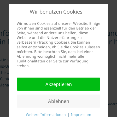
Wir benutzen Cookies
Wir nutzen Cookies auf unserer Website. Einige
von ihnen sind essenziell für den Betrieb der
nförderpreis des Deutschen Freun
Seite, während andere uns helfen, diese
Website und die Nutzererfahrung zu
 in Innsbruck e.V. im Jahr 2008 fü
verbessern (Tracking Cookies). Sie können
selbst entscheiden, ob Sie die Cookies zulassen
möchten. Bitte beachten Sie, dass bei einer
Ablehnung womöglich nicht mehr alle
-Universität Innsbruck
Funktionalitäten der Seite zur Verfügung
stehen.
ns-Universität Innsbruck
che Universität Innsbruck
enter Innsbruck
Akzeptieren
Management Center Innsbruck
Ablehnen
DFK-Studienförderp
Weitere Informationen
|
Impressum