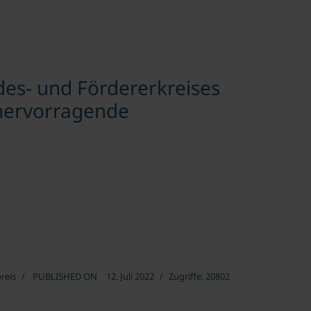
des- und Fördererkreises
r hervorragende
reis
PUBLISHED ON
12. Juli 2022
Zugriffe: 20802